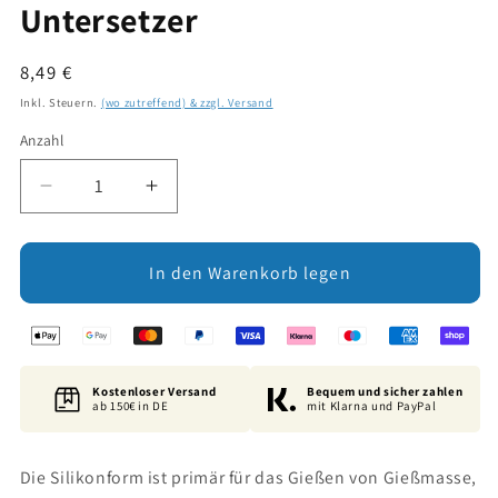
Untersetzer
Normaler
8,49 €
Preis
Inkl. Steuern.
(wo zutreffend) & zzgl. Versand
Anzahl
Verringere
Erhöhe
die
die
Menge
Menge
für
für
In den Warenkorb legen
Silikonform:
Silikonform:
Quadratischer
Quadratischer
Untersetzer
Untersetzer
Kostenloser Versand
Bequem und sicher zahlen
ab 150€ in DE
mit Klarna und PayPal
Die Silikonform ist primär für das Gießen von Gießmasse,