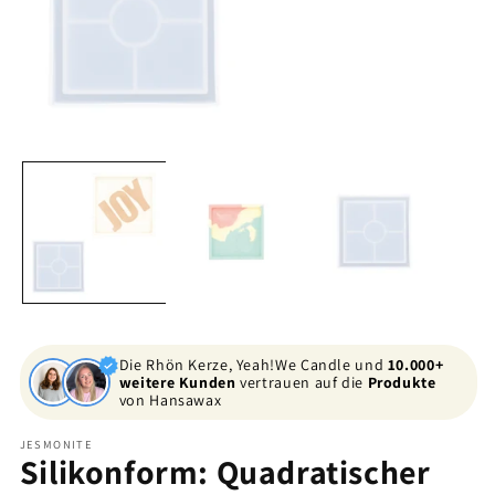
Medien
Me
1
2
in
in
Modal
Mo
öffnen
öf
Die Rhön Kerze, Yeah!We Candle und
10.000+
weitere Kunden
vertrauen auf die
Produkte
von Hansawax
JESMONITE
Silikonform: Quadratischer