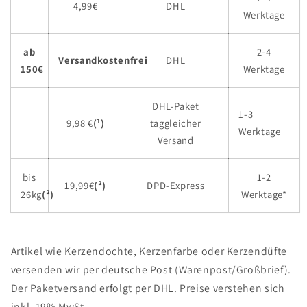
4,99€
DHL
Werktage
ab
2-4
Versandkostenfrei
DHL
150€
Werktage
DHL-Paket
1-3
9,98 €
(
¹)
taggleicher
Werktage
Versand
bis
1-2
19,99€
(²)
DPD-Express
26kg
(²)
Werktage*
Artikel wie Kerzendochte, Kerzenfarbe oder Kerzendüfte
versenden wir per deutsche Post (Warenpost/Großbrief).
Der Paketversand erfolgt per DHL. Preise verstehen sich
inkl. 19% MwSt.