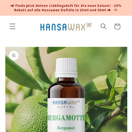
Direkt
📣 Finde jetzt deinen Lieblingsduft für die neue Saison! - 25%
zum
Rabatt auf alle Hansawax Duftöle in 20ml und 50ml 📣
Inhalt
Warenkorb
oduktinformationen
ringen