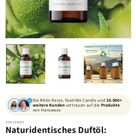
Medien
Me
1
2
in
in
Modal
Mo
öffnen
öf
Die Rhön Kerze, Yeah!We Candle und
10.000+
weitere Kunden
vertrauen auf die
Produkte
von Hansawax
HANSAWAX
Naturidentisches Duftöl: