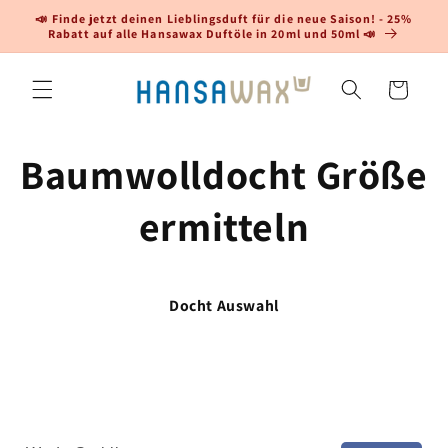
Direkt
📣 Finde jetzt deinen Lieblingsduft für die neue Saison! - 25%
Kerzendurchmesser:
70
mm
zum
Rabatt auf alle Hansawax Duftöle in 20ml und 50ml 📣
Inhalt
Warenkorb
Baumwolldocht Größe
ermitteln
Docht Auswahl